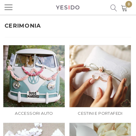
0
YES
I
DO
Prodotto aggiunto al carrello con
successo!
CERIMONIA
Ci sono
0
prodotti nel carrello.
C'è un prodotto nel carrello
Totale prodotti
ACCESSORI AUTO
CESTINI E PORTAFEDI
Totale
CONTINUA LO SHOPPING