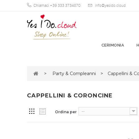
Chiamaci +39 333 3734870
info@yesido.cloud
CERIMONIA
>
Party & Compleanni
>
Cappellini & C
CAPPELLINI & CORONCINE
--
Ordina per