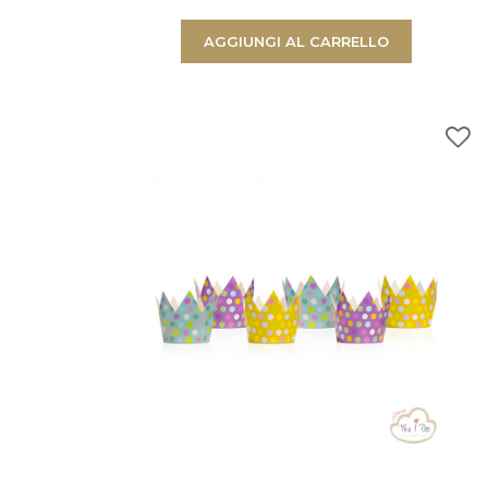
AGGIUNGI AL CARRELLO
Prodotto aggiunto al c
successo!
Quantità
Totale