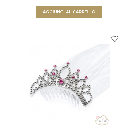
AGGIUNGI AL CARRELLO
arrello con
Ci sono
0
prodotti
C'è un prodotto nel
Totale prodotti
Totale
CONTINUA LO SHOPPIN