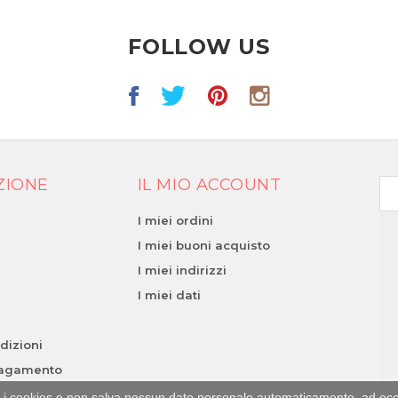
FOLLOW US
ZIONE
IL MIO ACCOUNT
I miei ordini
I miei buoni acquisto
I miei indirizzi
y
I miei dati
dizioni
Pagamento
zza i cookies e non salva nessun dato personale automaticamente, ad ec