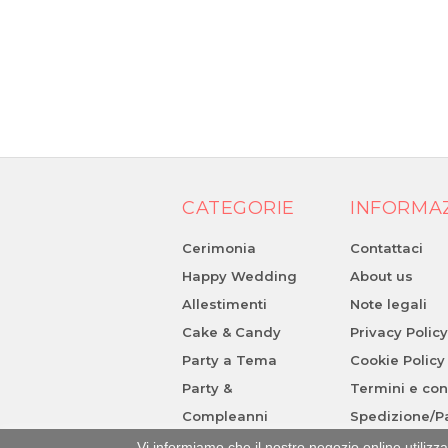
CATEGORIE
INFORMA
Cerimonia
Contattaci
Happy Wedding
About us
Allestimenti
Note legali
Cake & Candy
Privacy Polic
Party a Tema
Cookie Policy
Party &
Termini e con
Compleanni
Spedizione/
Vi informiamo che il nostro negozio online utili