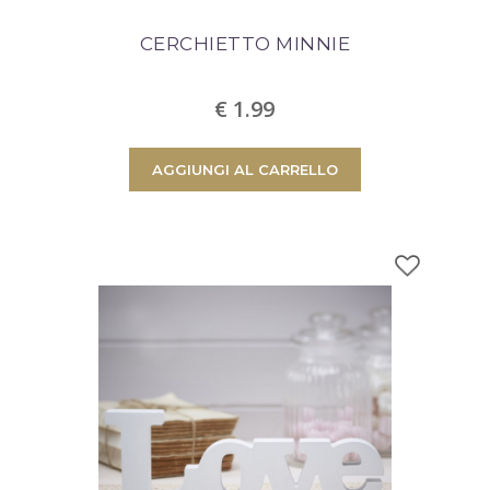
CERCHIETTO MINNIE
€ 1.99
AGGIUNGI AL CARRELLO
arrello con
Ci sono
0
prodotti
C'è un prodotto nel
Totale prodotti
Totale