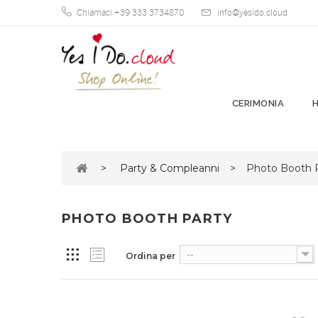
Chiamaci +39 333 3734870
info@yesido.cloud
CERIMONIA
>
Party & Compleanni
>
Photo Booth 
PHOTO BOOTH PARTY
--
Ordina per