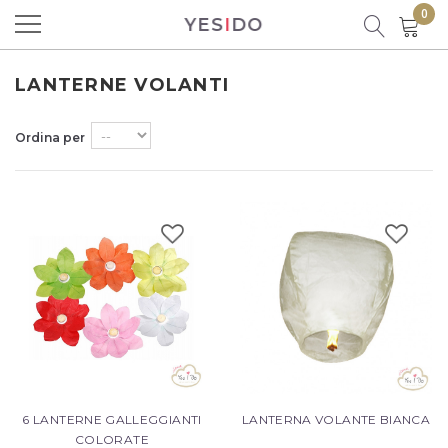
0
YES
I
DO
Prodotto aggiunto al carrello con
successo!
LANTERNE VOLANTI
Ordina per
Ci sono
0
prodotti nel carrello.
C'è un prodotto nel carrello
Totale prodotti
Totale
6 LANTERNE GALLEGGIANTI
LANTERNA VOLANTE BIANCA
CONTINUA LO SHOPPING
COLORATE