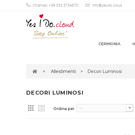
Chiamaci +39 333 3734870
info@yesido.cloud
CERIMONIA
>
Allestimenti
>
Decori Luminosi
DECORI LUMINOSI
--
Ordina per