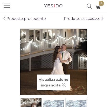
0
YES
I
DO
Prodotto aggiunto al carrello con
successo!
Prodotto precedente
Prodotto successivo
Ci sono
0
prodotti nel carrello.
C'è un prodotto nel carrello
Visualizzazione
Totale prodotti
ingrandita
Totale
CONTINUA LO SHOPPING