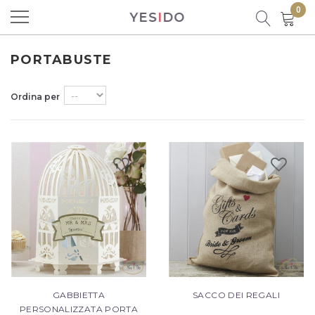
0
YES
I
DO
Prodotto aggiunto al carrello con
successo!
PORTABUSTE
Ordina per
Ci sono
0
prodotti nel carrello.
C'è un prodotto nel carrello
Totale prodotti
Totale
GABBIETTA
SACCO DEI REGALI
CONTINUA LO SHOPPING
PERSONALIZZATA PORTA