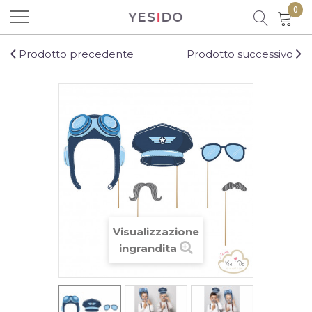
0
YES
I
DO
Prodotto aggiunto al carrello con
successo!
Prodotto precedente
Prodotto successivo
Ci sono
0
prodotti nel carrello.
C'è un prodotto nel carrello
Visualizzazione
Totale prodotti
ingrandita
Totale
CONTINUA LO SHOPPING