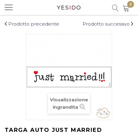
0
YES
I
DO
Prodotto aggiunto al carrello con
successo!
Prodotto precedente
Prodotto successivo
Ci sono
0
prodotti nel carrello.
C'è un prodotto nel carrello
Visualizzazione
Totale prodotti
ingrandita
Totale
TARGA AUTO JUST MARRIED
CONTINUA LO SHOPPING