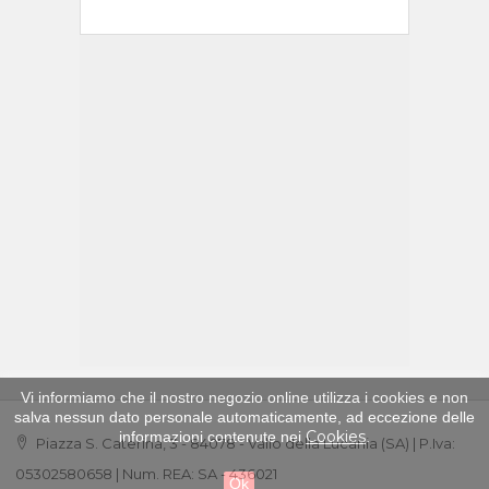
Vi informiamo che il nostro negozio online utilizza i cookies e non
salva nessun dato personale automaticamente, ad eccezione delle
Cookies
informazioni contenute nei
.
Piazza S. Caterina, 3 - 84078 - Vallo della Lucania (SA) | P.Iva:
05302580658 | Num. REA: SA - 436021
Ok