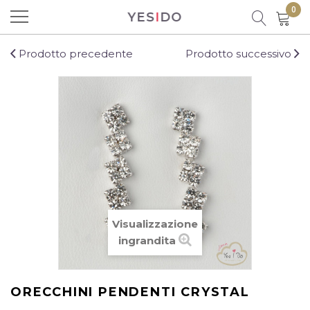
0
YES
I
DO
Prodotto aggiunto al carrello con
successo!
Prodotto precedente
Prodotto successivo
Ci sono
0
prodotti nel carrello.
C'è un prodotto nel carrello
Visualizzazione
Totale prodotti
ingrandita
Totale
ORECCHINI PENDENTI CRYSTAL
CONTINUA LO SHOPPING