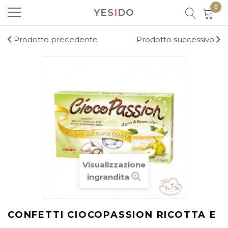
0
YES
I
DO
Prodotto aggiunto al carrello con
successo!
Prodotto precedente
Prodotto successivo
Ci sono
0
prodotti nel carrello.
C'è un prodotto nel carrello
Visualizzazione
Totale prodotti
ingrandita
Totale
CONFETTI CIOCOPASSION RICOTTA E
CONTINUA LO SHOPPING