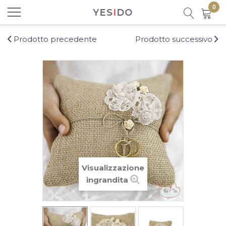
0
YES
I
DO
Prodotto aggiunto al carrello con
successo!
Prodotto precedente
Prodotto successivo
Ci sono
0
prodotti nel carrello.
C'è un prodotto nel carrello
Visualizzazione
Totale prodotti
ingrandita
Totale
CONTINUA LO SHOPPING