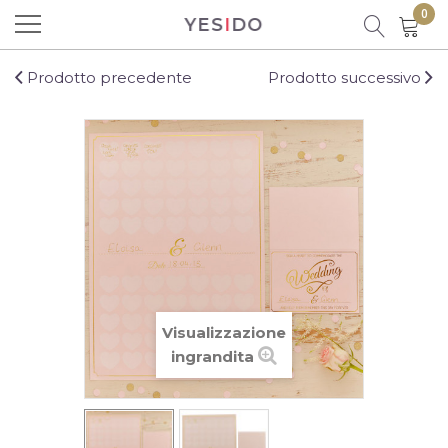
0
YES
I
DO
Prodotto aggiunto al carrello con
successo!
Prodotto precedente
Prodotto successivo
Ci sono
0
prodotti nel carrello.
C'è un prodotto nel carrello
Visualizzazione
Totale prodotti
ingrandita
Totale
CONTINUA LO SHOPPING