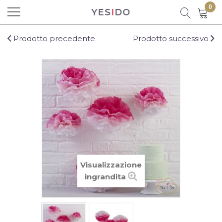
0
YES
I
DO
Prodotto aggiunto al carrello con
successo!
Prodotto precedente
Prodotto successivo
Ci sono
0
prodotti nel carrello.
C'è un prodotto nel carrello
Visualizzazione
Totale prodotti
ingrandita
Totale
CONTINUA LO SHOPPING